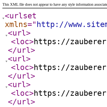
This XML file does not appear to have any style information associat
<urlset
xmlns
="
http://www.site
<url
>
<loc
>
https://zauberer
</url
>
<url
>
<loc
>
https://zauberer
</url
>
<url
>
<loc
>
https://zauberer
</url
>