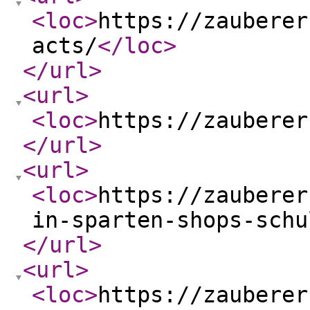
<loc
>
https://zauberer
acts/
</loc
>
</url
>
<url
>
<loc
>
https://zauberer
</url
>
<url
>
<loc
>
https://zauberer
in-sparten-shops-schu
</url
>
<url
>
<loc
>
https://zauberer