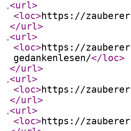
<url
>
<loc
>
https://zauberer
</url
>
<url
>
<loc
>
https://zauberer
gedankenlesen/
</loc
>
</url
>
<url
>
<loc
>
https://zauberer
</url
>
<url
>
<loc
>
https://zauberer