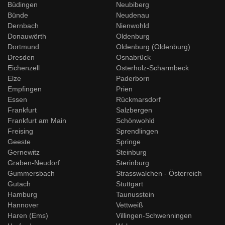
Büdingen
Neubiberg
Bünde
Neudenau
Dernbach
Nienwohld
Donauwörth
Oldenburg
Dortmund
Oldenburg (Oldenburg)
Dresden
Osnabrück
Eichenzell
Osterholz-Scharmbeck
Elze
Paderborn
Empfingen
Prien
Essen
Rückmarsdorf
Frankfurt
Salzbergen
Frankfurt am Main
Schönwohld
Freising
Sprendlingen
Geeste
Springe
Gernewitz
Steinburg
Graben-Neudorf
Sterinburg
Gummersbach
Strasswalchen - Österreich
Gutach
Stuttgart
Hamburg
Taunusstein
Hannover
Vettweiß
Haren (Ems)
Villingen-Schwenningen