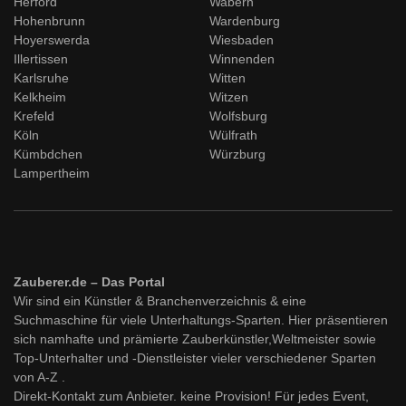
Herford
Wabern
Hohenbrunn
Wardenburg
Hoyerswerda
Wiesbaden
Illertissen
Winnenden
Karlsruhe
Witten
Kelkheim
Witzen
Krefeld
Wolfsburg
Köln
Wülfrath
Kümbdchen
Würzburg
Lampertheim
Zauberer.de – Das Portal
Wir sind ein Künstler & Branchenverzeichnis & eine
Suchmaschine für viele Unterhaltungs-Sparten. Hier präsentieren
sich namhafte und prämierte Zauberkünstler,Weltmeister sowie
Top-Unterhalter und -Dienstleister vieler verschiedener Sparten
von A-Z .
Direkt-Kontakt zum Anbieter. keine Provision! Für jedes Event,