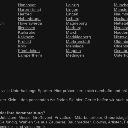
Hannover
Leipzig
Münch
Haren (Ems)
Lingen
Münste
Herford
Lingen
Naumb
Hohenbrunn
Lisberg
Neckar
in
Hoyerswerda
Magdeburg
Nettetal
Illertissen
Marburg
Neubib
Karlsruhe
March
Neude
Kelkheim
Markkleeberg
Nienwo
Krefeld
Markranstädt
Oldenb
Köln
Menslage
Oldenb
Kümbdchen
Meppen
Osnabr
Lampertheim
Mettingen
Osterh
 viele Unterhaltungs-Sparten. Hier präsentieren sich namhafte und prä
oder Klein – den passenden Act finden Sie hier. Gerne helfen wir auch 
der Ihre Veranstaltung?
b Jubiläum, Messe, Großevent, Privatfeier, Mitarbeiterfeier, Geburtstags
Sie fündig. Wählen Sie aus Zauberer, Bauchredner, Clowns, Artisten, 
hminker, und vieles mehr.