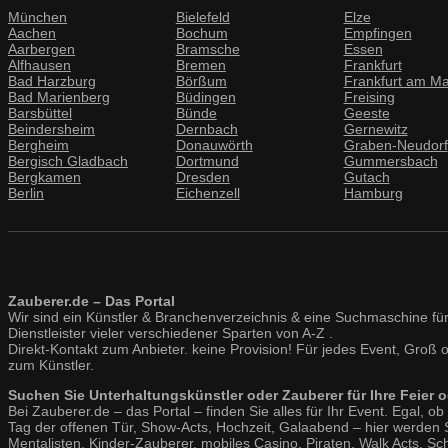
München
Bielefeld
Elze
Aachen
Bochum
Empfingen
Aarbergen
Bramsche
Essen
Alfhausen
Bremen
Frankfurt
Bad Harzburg
Börßum
Frankfurt am Ma
Bad Marienberg
Büdingen
Freising
Barsbüttel
Bünde
Geeste
Beindersheim
Dernbach
Gernewitz
Bergheim
Donauwörth
Graben-Neudorf
Bergisch Gladbach
Dortmund
Gummersbach
Bergkamen
Dresden
Gutach
Berlin
Eichenzell
Hamburg
Zauberer.de – Das Portal
Wir sind ein Künstler & Branchenverzeichnis & eine Suchmaschine für
Dienstleister vieler verschiedener Sparten von A-Z .
Direkt-Kontakt zum Anbieter. keine Provision! Für jedes Event, Groß 
zum Künstler.
Suchen Sie Unterhaltungskünstler oder Zauberer für Ihre Feier o
Bei Zauberer.de – das Portal – finden Sie alles für Ihr Event. Egal, o
Tag der offenen Tür, Show-Acts, Hochzeit, Galaabend – hier werden 
Mentalisten, Kinder-Zauberer, mobiles Casino, Piraten, Walk Acts, Sc