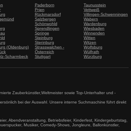
en
Paderborn
Taunusstein
r
Prien
Vettweiß
urg
Rückmarsdorf
Villingen-Schwenningen
gemünd
Salzbergen
Wabern
Schönwohld
Wardenburg
erg
Sprendlingen
Wiesbaden
nau
Springe
Winnenden
hld
Steinburg
Witten
urg
Sterinburg
Witzen
urg (Oldenburg)
Strasswalchen -
Wolfsburg
ück
Österreich
Wülfrath
olz-Scharmbeck
Stuttgart
Würzburg
mierte Zauberkünstler,Weltmeister sowie Top-Unterhalter und -
persönlich bei der Auswahl. Unsere interne Suchmaschine führt direkt
feier, Abendveranstaltung, Betriebsfeier, Kinderfest, Kindergeburtstag,
Feuerspucker, Musiker, Comedy-Shows, Jongleure, Ballonkünstler,