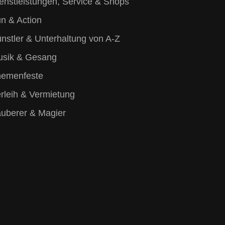
enstleistungen, Service & Shops
n & Action
nstler & Unterhaltung von A-Z
sik & Gesang
hemenfeste
rleih & Vermietung
uberer & Magier