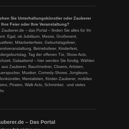
chen Sie Unterhaltungskünstler oder Zauberer
r Ihre Feier oder Ihre Veranstaltung?
 Zauberer.de – das Portal – finden Sie alles für Ihr
ent. Egal, ob Jubiläum, Messe, Großevent,
vatfeier, Mitarbeiterfeier, Geburtstagsfeier,
ndveranstaltung, Betriebsfeier, Kinderfest,
ndergeburtstag, Tag der offenen Tür, Show-Acts,
chzeit, Galaabend – hier werden Sie fündig. Wählen
e aus Zauberer, Bauchredner, Clowns, Artisten,
uerspucker, Musiker, Comedy-Shows, Jongleure,
llonkünstler, Mentalisten, Kinder-Zauberer, mobiles
sino, Piraten, Walk Acts, Schminker, und vieles
hr.
uberer.de – Das Portal