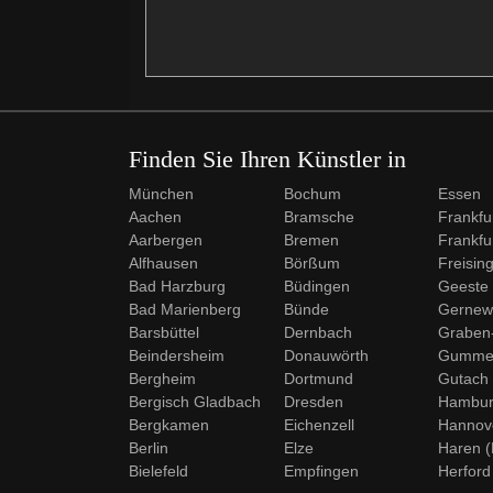
Finden Sie Ihren Künstler in
München
Bochum
Essen
Aachen
Bramsche
Frankfu
Aarbergen
Bremen
Frankfu
Alfhausen
Börßum
Freisin
Bad Harzburg
Büdingen
Geeste
Bad Marienberg
Bünde
Gernewi
Barsbüttel
Dernbach
Graben
Beindersheim
Donauwörth
Gumme
Bergheim
Dortmund
Gutach
Bergisch Gladbach
Dresden
Hambu
Bergkamen
Eichenzell
Hannov
Berlin
Elze
Haren 
Bielefeld
Empfingen
Herford