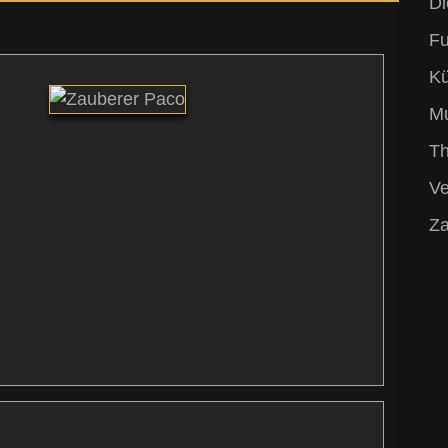
Di
Fu
Kü
Mu
T
Ve
Za