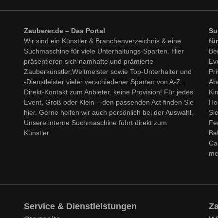
Zauberer.de – Das Portal
Su
Wir sind ein Künstler & Branchenverzeichnis & eine
fü
Suchmaschine für viele Unterhaltungs-Sparten. Hier
Bei
präsentieren sich namhafte und prämierte
Ev
Zauberkünstler,Weltmeister sowie Top-Unterhalter und
Pri
-Dienstleister vieler verschiedener Sparten von A-Z .
Abe
Direkt-Kontakt zum Anbieter. keine Provision! Für jedes
Ki
Event, Groß oder Klein – den passenden Act finden Sie
Ho
hier. Gerne helfen wir auch persönlich bei der Auswahl.
Si
Unsere interne Suchmaschine führt direkt zum
Fe
Künstler.
Ba
Ca
me
Service & Dienstleistungen
Za