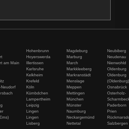
Hohenbrunn
Magdeburg
Neubiberg
rt
Hoyerswerda
Marburg
Neudenau
rt am Main
Illertissen
March
Nienwohld
g
Karlsruhe
Markkleeberg
Oldenburg
Kelkheim
Markranstädt
Oldenburg
tz
Krefeld
Menslage
(Oldenburg
-Neudorf
Köln
Meppen
Osnabrück
rsbach
Kümbdchen
Mettingen
Osterholz-
Lampertheim
München
Scharmbec
rg
Leipzig
Münster
Paderborn
er
Lingen
Naumburg
Prien
(Ems)
Lingen
Neckargemünd
Rückmarsdo
Lisberg
Nettetal
Salzbergen