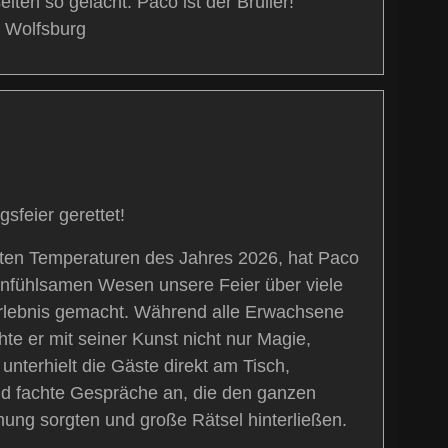
ten so gelacht. Paco ist der Brüller!“
, Wolfsburg
feier gerettet!
esten Temperaturen des Jahres 2026, hat Paco
infühlsamen Wesen unsere Feier über viele
rlebnis gemacht. Während alle Erwachsene
chte er mit seiner Kunst nicht nur Magie,
nterhielt die Gäste direkt am Tisch,
nd fachte Gespräche an, die den ganzen
ung sorgten und große Rätsel hinterließen.