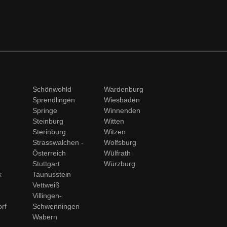
Schönwohld
Wardenburg
Sprendlingen
Wiesbaden
Springe
Winnenden
Steinburg
Witten
Sterinburg
Witzen
)
Strasswalchen -
Wolfsburg
Österreich
Wülfrath
Stuttgart
Würzburg
k
Taunusstein
Vettweiß
Villingen-
rf
Schwenningen
Wabern