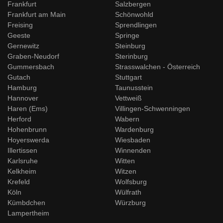
Frankfurt
Salzbergen
Frankfurt am Main
Schönwohld
Freising
Sprendlingen
Geeste
Springe
Gernewitz
Steinburg
Graben-Neudorf
Sterinburg
Gummersbach
Strasswalchen - Österreich
Gutach
Stuttgart
Hamburg
Taunusstein
Hannover
Vettweiß
Haren (Ems)
Villingen-Schwenningen
Herford
Wabern
Hohenbrunn
Wardenburg
Hoyerswerda
Wiesbaden
Illertissen
Winnenden
Karlsruhe
Witten
Kelkheim
Witzen
Krefeld
Wolfsburg
Köln
Wülfrath
Kümbdchen
Würzburg
Lampertheim