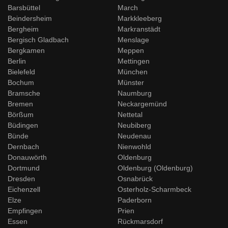
Barsbüttel
March
Beindersheim
Markkleeberg
Bergheim
Markranstädt
Bergisch Gladbach
Menslage
Bergkamen
Meppen
Berlin
Mettingen
Bielefeld
München
Bochum
Münster
Bramsche
Naumburg
Bremen
Neckargemünd
Börßum
Nettetal
Büdingen
Neubiberg
Bünde
Neudenau
Dernbach
Nienwohld
Donauwörth
Oldenburg
Dortmund
Oldenburg (Oldenburg)
Dresden
Osnabrück
Eichenzell
Osterholz-Scharmbeck
Elze
Paderborn
Empfingen
Prien
Essen
Rückmarsdorf