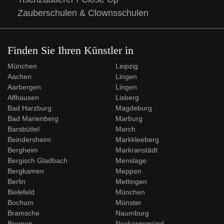
Zauberschulen & Clownsschulen
Finden Sie Ihren Künstler in
München
Leipzig
Aachen
Lingen
Aarbergen
Lingen
Alfhausen
Lisberg
Bad Harzburg
Magdeburg
Bad Marienberg
Marburg
Barsbüttel
March
Beindersheim
Markkleeberg
Bergheim
Markranstädt
Bergisch Gladbach
Menslage
Bergkamen
Meppen
Berlin
Mettingen
Bielefeld
München
Bochum
Münster
Bramsche
Naumburg
Bremen
Neckargemünd