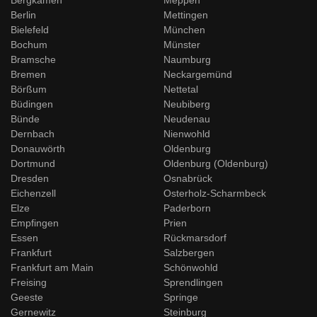
Bergkamen
Meppen
Berlin
Mettingen
Bielefeld
München
Bochum
Münster
Bramsche
Naumburg
Bremen
Neckargemünd
Börßum
Nettetal
Büdingen
Neubiberg
Bünde
Neudenau
Dernbach
Nienwohld
Donauwörth
Oldenburg
Dortmund
Oldenburg (Oldenburg)
Dresden
Osnabrück
Eichenzell
Osterholz-Scharmbeck
Elze
Paderborn
Empfingen
Prien
Essen
Rückmarsdorf
Frankfurt
Salzbergen
Frankfurt am Main
Schönwohld
Freising
Sprendlingen
Geeste
Springe
Gernewitz
Steinburg