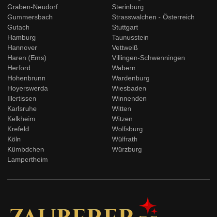
Graben-Neudorf
Sterinburg
Gummersbach
Strasswalchen - Österreich
Gutach
Stuttgart
Hamburg
Taunusstein
Hannover
Vettweiß
Haren (Ems)
Villingen-Schwenningen
Herford
Wabern
Hohenbrunn
Wardenburg
Hoyerswerda
Wiesbaden
Illertissen
Winnenden
Karlsruhe
Witten
Kelkheim
Witzen
Krefeld
Wolfsburg
Köln
Wülfrath
Kümbdchen
Würzburg
Lampertheim