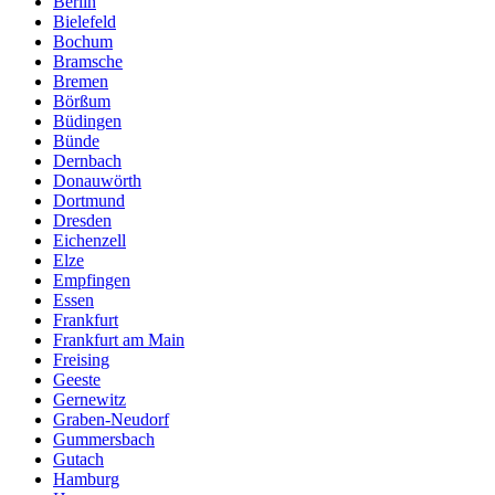
Berlin
Bielefeld
Bochum
Bramsche
Bremen
Börßum
Büdingen
Bünde
Dernbach
Donauwörth
Dortmund
Dresden
Eichenzell
Elze
Empfingen
Essen
Frankfurt
Frankfurt am Main
Freising
Geeste
Gernewitz
Graben-Neudorf
Gummersbach
Gutach
Hamburg