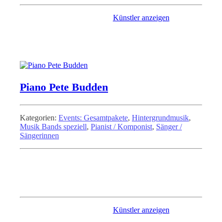
Künstler anzeigen
Piano Pete Budden
Kategorien:
Events: Gesamtpakete
,
Hintergrundmusik
,
Musik Bands speziell
,
Pianist / Komponist
,
Sänger /
Sängerinnen
Sich suchen einen erstklassigen Pianisten oder leise Töne eines
Barpianisten? Rufen Sie an oder besuchen Sie meine Homepage
für Referenzen unter: www.pianopete.de Pianist, Piano und E-
Piano, Klavier oder Flügel
Künstler anzeigen