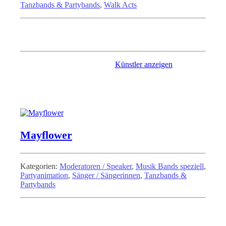
Tanzbands & Partybands
,
Walk Acts
Partyband mit Partymusik aller Stilrichtungen und
mehrstimmigen Satzgesang.
Künstler anzeigen
Mayflower
Kategorien:
Moderatoren / Speaker
,
Musik Bands speziell
,
Partyanimation
,
Sänger / Sängerinnen
,
Tanzbands &
Partybands
Eine erfahrene und bekannte Band aus dem Emsland, die das
Publikum schon seit über 25 Jahren begeistert.