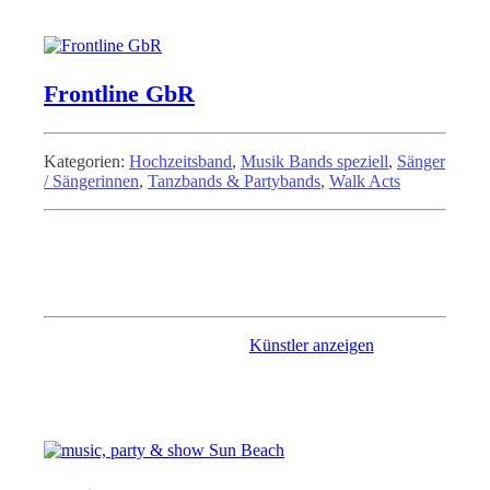
Frontline GbR
Kategorien:
Hochzeitsband
,
Musik Bands speziell
,
Sänger
/ Sängerinnen
,
Tanzbands & Partybands
,
Walk Acts
Die junge Band "Frontline", bietet durch ihr breites Repertoire
viele Facetten an, wodurch sie auf vielen unterschiedlichen
Festlichkeiten spielen. Sie sorgen stehts für eine ausgelassene
Stimmung und bringen ihre Gäste zum tanzen.
Künstler anzeigen