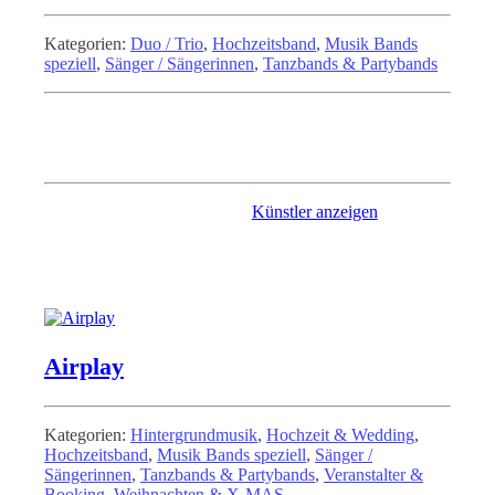
Kategorien:
Duo / Trio
,
Hochzeitsband
,
Musik Bands
speziell
,
Sänger / Sängerinnen
,
Tanzbands & Partybands
"Party ON!" heißt es bei der Tanz- & Partyband "Celebration"
Party und Stimmung pur! Celebration machen ihr Motto zum
Programm "Nur das Beste für Ihr Fest".
Künstler anzeigen
Airplay
Kategorien:
Hintergrundmusik
,
Hochzeit & Wedding
,
Hochzeitsband
,
Musik Bands speziell
,
Sänger /
Sängerinnen
,
Tanzbands & Partybands
,
Veranstalter &
Booking
,
Weihnachten & X-MAS