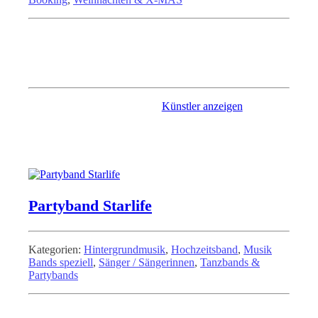
Sie planen eine Veranstaltung und suchen eine Liveband? Lust
auf Party? Darf getanzt werden? Dezente Musik im
Hintergrund? Wir sind Ihre Band! Keine Veranstaltung gleicht
der anderen, profitieren Sie von unserer langjährigen Erfahrung.
Künstler anzeigen
Partyband Starlife
Kategorien:
Hintergrundmusik
,
Hochzeitsband
,
Musik
Bands speziell
,
Sänger / Sängerinnen
,
Tanzbands &
Partybands
Wenn sie auf der Suche nach einem echten Stimmumngsfaktor