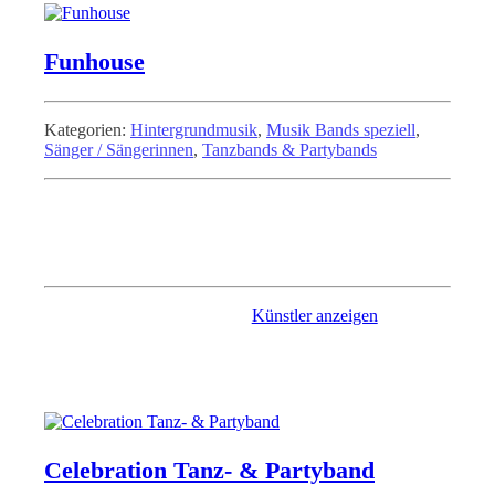
Funhouse
Kategorien:
Hintergrundmusik
,
Musik Bands speziell
,
Sänger / Sängerinnen
,
Tanzbands & Partybands
Funhouse, eine Band die sowohl gesanglich als auch
instrumental komplett auf Teilplayback und Midi-Technik
verzichtet. Es wird sehr viel Wert darauf gelegt, dass die Musik
ausschließlich live gespielt wird.
Künstler anzeigen
Celebration Tanz- & Partyband