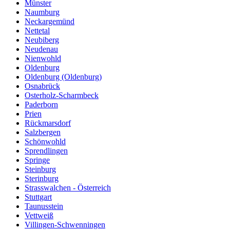
Münster
Naumburg
Neckargemünd
Nettetal
Neubiberg
Neudenau
Nienwohld
Oldenburg
Oldenburg (Oldenburg)
Osnabrück
Osterholz-Scharmbeck
Paderborn
Prien
Rückmarsdorf
Salzbergen
Schönwohld
Sprendlingen
Springe
Steinburg
Sterinburg
Strasswalchen - Österreich
Stuttgart
Taunusstein
Vettweiß
Villingen-Schwenningen