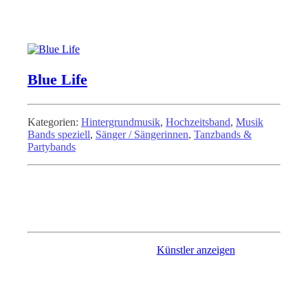
Blue Life
Kategorien:
Hintergrundmusik
,
Hochzeitsband
,
Musik
Bands speziell
,
Sänger / Sängerinnen
,
Tanzbands &
Partybands
Partyband - Coverband - Tanzband aus Naumburg. Repertoire
umfasst Tanzmusik, Oldies, Rock'N'Roll, Evergreens, einige
Schlager und Hits von heute. Klassische Besetzung von 4
Musikern + 1 Sängerin (E-Piano, Gitarre, Kontrabass+Drums)
Künstler anzeigen