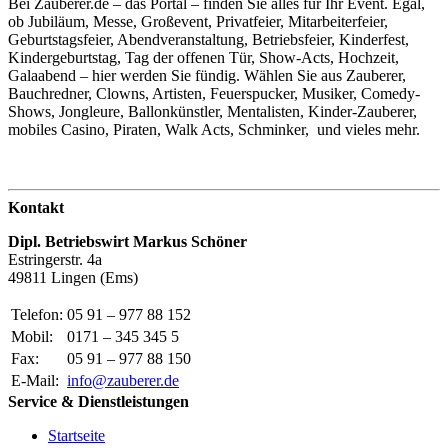
Bei Zauberer.de – das Portal – finden Sie alles für Ihr Event. Egal,
ob Jubiläum, Messe, Großevent, Privatfeier, Mitarbeiterfeier,
Geburtstagsfeier, Abendveranstaltung, Betriebsfeier, Kinderfest,
Kindergeburtstag, Tag der offenen Tür, Show-Acts, Hochzeit,
Galaabend – hier werden Sie fündig. Wählen Sie aus Zauberer,
Bauchredner, Clowns, Artisten, Feuerspucker, Musiker, Comedy-
Shows, Jongleure, Ballonkünstler, Mentalisten, Kinder-Zauberer,
mobiles Casino, Piraten, Walk Acts, Schminker, und vieles mehr.
Kontakt
Dipl. Betriebswirt Markus Schöner
Estringerstr. 4a
49811 Lingen (Ems)
Telefon:
05 91 – 977 88 152
Mobil:
0171 – 345 345 5
Fax:
05 91 – 977 88 150
E-Mail:
info@zauberer.de
Service & Dienstleistungen
Startseite