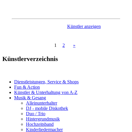
sind, sind sie bei dieser Partyband garantiert an der richtigen
Adresse. Mit cooler Musik verhilft ihnen die Band zu einer
gelungenen Veranstaltung.
Künstler anzeigen
1
2
»
Künstlerverzeichnis
Dienstleistungen, Service & Shops
Fun & Action
Künstler & Unterhaltung von A-Z
Musik & Gesang
Alleinunterhalter
DJ - mobile Diskothek
Duo / Trio
Hintergrundmusik
Hochzeitsband
Kinderliedermacher