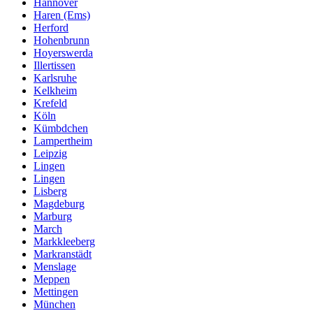
Hannover
Haren (Ems)
Herford
Hohenbrunn
Hoyerswerda
Illertissen
Karlsruhe
Kelkheim
Krefeld
Köln
Kümbdchen
Lampertheim
Leipzig
Lingen
Lingen
Lisberg
Magdeburg
Marburg
March
Markkleeberg
Markranstädt
Menslage
Meppen
Mettingen
München