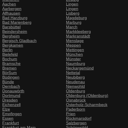
Aachen
Lingen
Aarbergen
Lingen
Alfhausen
Lisberg
Bad Harzburg
Magdeburg
Bad Marienberg
Marburg
Barsbüttel
March
Beindersheim
Markkleeberg
Bergheim
Markranstädt
Bergisch Gladbach
Menslage
Bergkamen
Meppen
Berlin
Mettingen
Bielefeld
München
Bochum
Münster
Bramsche
Naumburg
Bremen
Neckargemünd
Börßum
Nettetal
Büdingen
Neubiberg
Bünde
Neudenau
Dernbach
Nienwohld
Donauwörth
Oldenburg
Dortmund
Oldenburg (Oldenburg)
Dresden
Osnabrück
Eichenzell
Osterholz-Scharmbeck
Elze
Paderborn
Empfingen
Prien
Essen
Rückmarsdorf
Frankfurt
Salzbergen
Frankfurt am Main
Schönwohld