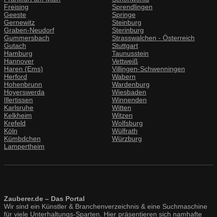
Freising
Sprendlingen
Geeste
Springe
Gernewitz
Steinburg
Graben-Neudorf
Sterinburg
Gummersbach
Strasswalchen - Österreich
Gutach
Stuttgart
Hamburg
Taunusstein
Hannover
Vettweiß
Haren (Ems)
Villingen-Schwenningen
Herford
Wabern
Hohenbrunn
Wardenburg
Hoyerswerda
Wiesbaden
Illertissen
Winnenden
Karlsruhe
Witten
Kelkheim
Witzen
Krefeld
Wolfsburg
Köln
Wülfrath
Kümbdchen
Würzburg
Lampertheim
Zauberer.de – Das Portal
Wir sind ein Künstler & Branchenverzeichnis & eine Suchmaschine
für viele Unterhaltungs-Sparten. Hier präsentieren sich namhafte