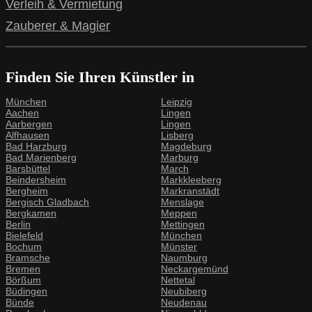
Verleih & Vermietung
Zauberer & Magier
Finden Sie Ihren Künstler in
München
Leipzig
Aachen
Lingen
Aarbergen
Lingen
Alfhausen
Lisberg
Bad Harzburg
Magdeburg
Bad Marienberg
Marburg
Barsbüttel
March
Beindersheim
Markkleeberg
Bergheim
Markranstädt
Bergisch Gladbach
Menslage
Bergkamen
Meppen
Berlin
Mettingen
Bielefeld
München
Bochum
Münster
Bramsche
Naumburg
Bremen
Neckargemünd
Börßum
Nettetal
Büdingen
Neubiberg
Bünde
Neudenau