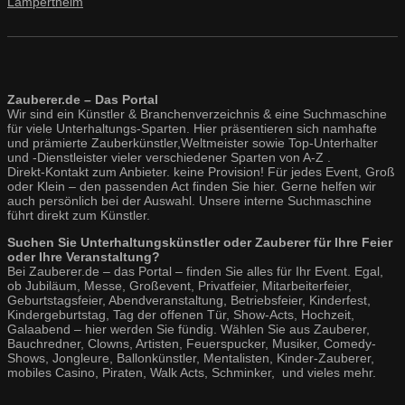
Lampertheim
Zauberer.de – Das Portal
Wir sind ein Künstler & Branchenverzeichnis & eine Suchmaschine
für viele Unterhaltungs-Sparten. Hier präsentieren sich namhafte
und prämierte Zauberkünstler,Weltmeister sowie Top-Unterhalter
und -Dienstleister vieler verschiedener Sparten von A-Z .
Direkt-Kontakt zum Anbieter. keine Provision! Für jedes Event, Groß
oder Klein – den passenden Act finden Sie hier. Gerne helfen wir
auch persönlich bei der Auswahl. Unsere interne Suchmaschine
führt direkt zum Künstler.
Suchen Sie Unterhaltungskünstler oder Zauberer für Ihre Feier
oder Ihre Veranstaltung?
Bei Zauberer.de – das Portal – finden Sie alles für Ihr Event. Egal,
ob Jubiläum, Messe, Großevent, Privatfeier, Mitarbeiterfeier,
Geburtstagsfeier, Abendveranstaltung, Betriebsfeier, Kinderfest,
Kindergeburtstag, Tag der offenen Tür, Show-Acts, Hochzeit,
Galaabend – hier werden Sie fündig. Wählen Sie aus Zauberer,
Bauchredner, Clowns, Artisten, Feuerspucker, Musiker, Comedy-
Shows, Jongleure, Ballonkünstler, Mentalisten, Kinder-Zauberer,
mobiles Casino, Piraten, Walk Acts, Schminker, und vieles mehr.