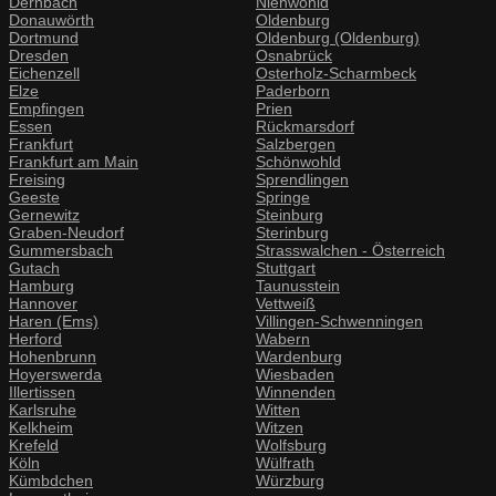
Dernbach
Nienwohld
Donauwörth
Oldenburg
Dortmund
Oldenburg (Oldenburg)
Dresden
Osnabrück
Eichenzell
Osterholz-Scharmbeck
Elze
Paderborn
Empfingen
Prien
Essen
Rückmarsdorf
Frankfurt
Salzbergen
Frankfurt am Main
Schönwohld
Freising
Sprendlingen
Geeste
Springe
Gernewitz
Steinburg
Graben-Neudorf
Sterinburg
Gummersbach
Strasswalchen - Österreich
Gutach
Stuttgart
Hamburg
Taunusstein
Hannover
Vettweiß
Haren (Ems)
Villingen-Schwenningen
Herford
Wabern
Hohenbrunn
Wardenburg
Hoyerswerda
Wiesbaden
Illertissen
Winnenden
Karlsruhe
Witten
Kelkheim
Witzen
Krefeld
Wolfsburg
Köln
Wülfrath
Kümbdchen
Würzburg