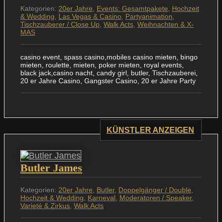
Kategorien:
20er Jahre
,
Events: Gesamtpakete
,
Hochzeit
& Wedding
,
Las Vegas & Casino
,
Partyanimation
,
Tischzauberer / Close Up
,
Walk Acts
,
Weihnachten & X-
MAS
casino event, spass casino,mobiles casino mieten, bingo
mieten, roulette, mieten, poker mieten, royal events,
black jack,casino nacht, candy girl, butler, Tischzauberei,
20 er Jahre Casino, Gangster Casino, 20 er Jahre Party
KÜNSTLER ANZEIGEN
Butler James
Kategorien:
20er Jahre
,
Butler
,
Doppelgänger / Double
,
Hochzeit & Wedding
,
Karneval
,
Moderatoren / Speaker
,
Varieté & Zirkus
,
Walk Acts