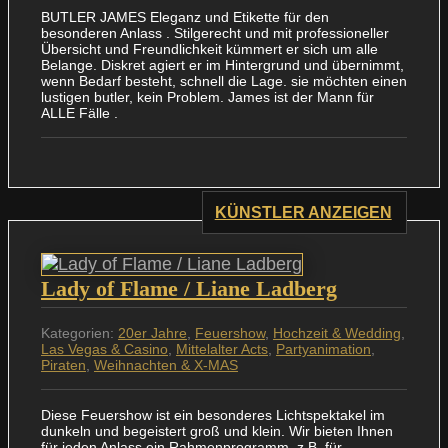
BUTLER JAMES Eleganz und Etikette für den
besonderen Anlass . Stilgerecht und mit professioneller
Übersicht und Freundlichkeit kümmert er sich um alle
Belange. Diskret agiert er im Hintergrund und übernimmt,
wenn Bedarf besteht, schnell die Lage. sie möchten einen
lustigen butler, kein Problem. James ist der Mann für
ALLE Fälle .
KÜNSTLER ANZEIGEN
Lady of Flame / Liane Ladberg
Kategorien:
20er Jahre
,
Feuershow
,
Hochzeit & Wedding
,
Las Vegas & Casino
,
Mittelalter Acts
,
Partyanimation
,
Piraten
,
Weihnachten & X-MAS
Diese Feuershow ist ein besonderes Lichtspektakel im
dunkeln und begeistert groß und klein. Wir bieten Ihnen
für jeden Anlass ein Rahmenprogramm, z.B. für